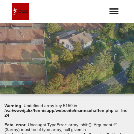
Startseite
Aktuelles
Termine
expand_more
Mannschaften
Über uns
expand_more
Galerie
Dokumente
Warning
: Undefined array key 5150 in
Sponsoren
/var/www/jalix/tennisapp/webseite/mannschaften.php
on line
24
Fatal error
: Uncaught TypeError: array_shift(): Argument #1
($array) must be of type array, null given in