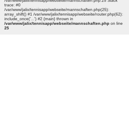
/var/www/jalix/tennisapp/webseite/mannschaften.php:25 Stack
trace: #0
/var/www/jalix/tennisapp/webseite/mannschaften.php(25):
array_shift() #1 /var/www/jalix/tennisapp/webseite/router.php(62):
include_once('...') #2 {main} thrown in
/var/www/jalix/tennisapp/webseite/mannschaften.php
on line
25