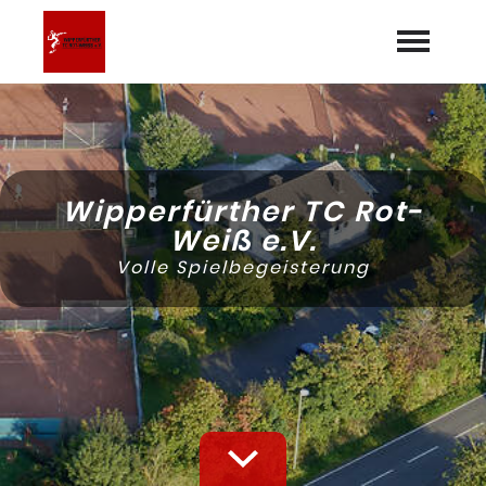
Startseite
Aktuelles
Wipperfürther TC Rot-
Termine
Weiß e.V.
expand_more
Volle Spielbegeisterung
Mannschaften
Über uns
expand_more
Galerie
Dokumente
Sponsoren