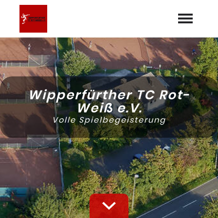
Startseite
Aktuelles
Wipperfürther TC Rot-
Termine
Weiß e.V.
expand_more
Volle Spielbegeisterung
Mannschaften
Über uns
expand_more
Galerie
Dokumente
Sponsoren